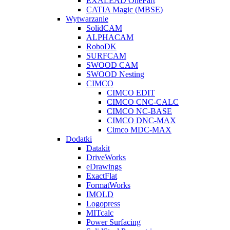
EXALEAD OnePart
CATIA Magic (MBSE)
Wytwarzanie
SolidCAM
ALPHACAM
RoboDK
SURFCAM
SWOOD CAM
SWOOD Nesting
CIMCO
CIMCO EDIT
CIMCO CNC-CALC
CIMCO NC-BASE
CIMCO DNC-MAX
Cimco MDC-MAX
Dodatki
Datakit
DriveWorks
eDrawings
ExactFlat
FormatWorks
IMOLD
Logopress
MITcalc
Power Surfacing