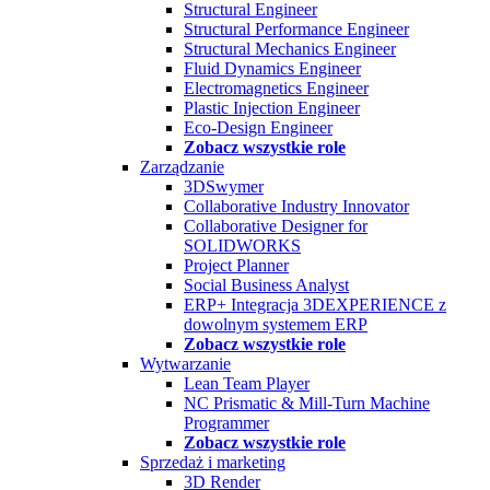
Structural Engineer
Structural Performance Engineer
Structural Mechanics Engineer
Fluid Dynamics Engineer
Electromagnetics Engineer
Plastic Injection Engineer
Eco-Design Engineer
Zobacz wszystkie role
Zarządzanie
3DSwymer
Collaborative Industry Innovator
Collaborative Designer for
SOLIDWORKS
Project Planner
Social Business Analyst
ERP+ Integracja 3DEXPERIENCE z
dowolnym systemem ERP
Zobacz wszystkie role
Wytwarzanie
Lean Team Player
NC Prismatic & Mill-Turn Machine
Programmer
Zobacz wszystkie role
Sprzedaż i marketing
3D Render