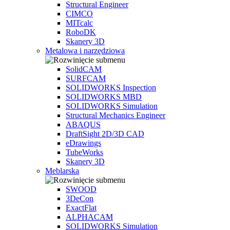
Structural Engineer
CIMCO
MITcalc
RoboDK
Skanery 3D
Metalowa i narzędziowa
SolidCAM
SURFCAM
SOLIDWORKS Inspection
SOLIDWORKS MBD
SOLIDWORKS Simulation
Structural Mechanics Engineer
ABAQUS
DraftSight 2D/3D CAD
eDrawings
TubeWorks
Skanery 3D
Meblarska
SWOOD
3DeCon
ExactFlat
ALPHACAM
SOLIDWORKS Simulation