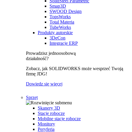
SolidSteel Parametric
Smap3D
SWOOD Design
TopsWorks
Total Materia
TubeWorks
Produkty autorskie
3DeCon
Integracje ERP
Prowadzisz jednoosobową
działalność?
Zobacz, jak SOLIDWORKS może wesprzeć Twoją
firmę JDG!
Dowiedz się więcej
Sprzęt
Skanery 3D
Stacje robocze
Mobilne stacje robocze
Monitory
Peryferia