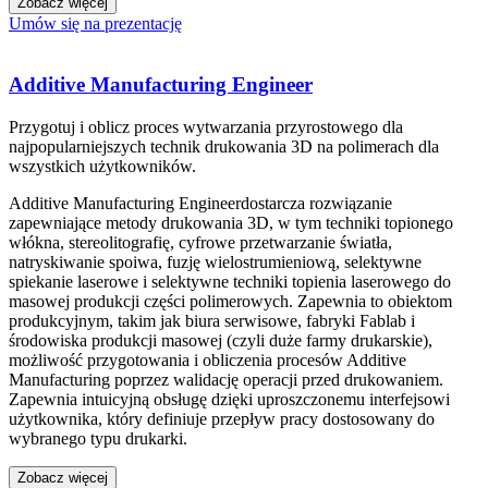
Zobacz więcej
Umów się na prezentację
Additive Manufacturing Engineer
Przygotuj i oblicz proces wytwarzania przyrostowego dla
najpopularniejszych technik drukowania 3D na polimerach dla
wszystkich użytkowników.
Additive Manufacturing Engineerdostarcza rozwiązanie
zapewniające metody drukowania 3D, w tym techniki topionego
włókna, stereolitografię, cyfrowe przetwarzanie światła,
natryskiwanie spoiwa, fuzję wielostrumieniową, selektywne
spiekanie laserowe i selektywne techniki topienia laserowego do
masowej produkcji części polimerowych. Zapewnia to obiektom
produkcyjnym, takim jak biura serwisowe, fabryki Fablab i
środowiska produkcji masowej (czyli duże farmy drukarskie),
możliwość przygotowania i obliczenia procesów Additive
Manufacturing poprzez walidację operacji przed drukowaniem.
Zapewnia intuicyjną obsługę dzięki uproszczonemu interfejsowi
użytkownika, który definiuje przepływ pracy dostosowany do
wybranego typu drukarki.
Zobacz więcej