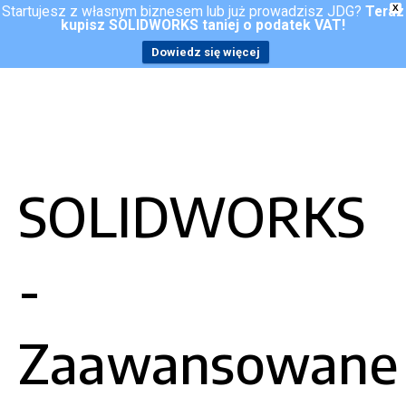
Startujesz z własnym biznesem lub już prowadzisz JDG?
Teraz
X
kupisz SOLIDWORKS taniej o podatek VAT!
Kontakt
Dowiedz się więcej
SOLIDWORKS
-
Zaawansowane