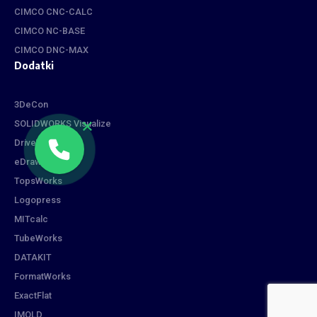
CIMCO CNC-CALC
CIMCO NC-BASE
CIMCO DNC-MAX
Dodatki
3DeCon
SOLIDWORKS Visualize
DriveWorks
eDrawings
TopsWorks
Logopress
MITcalc
TubeWorks
DATAKIT
FormatWorks
ExactFlat
IMOLD