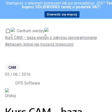
Startujesz z własnym biznesem lub już prowadzisz JDG?
Te
kupisz SOLIDWORKS taniej o podatek VAT!
Kontakt
Dowiedz się więcej
Centrum wiedzy
Kurs CAM – baza wiedzy z zakresu oprogramowania
Alphacam, której nie możesz przeoczyć
CAM
03 / 06 / 2016
DPS Software
Kurs CAM - baza