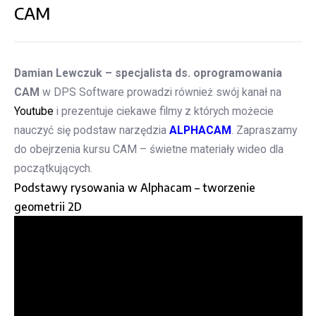
CAM
Damian Lewczuk – specjalista ds. oprogramowania
CAM
w DPS Software prowadzi również swój kanał na
Youtube
i prezentuje ciekawe filmy z których możecie
nauczyć się podstaw narzędzia
ALPHACAM
. Zapraszamy
do obejrzenia kursu CAM – świetne materiały wideo dla
początkujących.
Podstawy rysowania w Alphacam – tworzenie
geometrii 2D