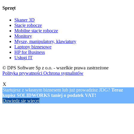
Sprzęt
Skaner 3D
Stacje robocze
Mobilne stacje robocze
Monitory
Mysze, manipulatory, klawiatury
Laptopy biznesowe
HP for Business
Usługi IT
© DPS Software Sp z o.o. - wszelkie prawa zastrzeżone
Polityka prywatności
Ochrona sygnalistów
X
Startujesz z własnym biznesem lub już prowadzisz JDG?
Teraz
kupisz SOLIDWORKS taniej o podatek VAT!
Dowiedz się więcej