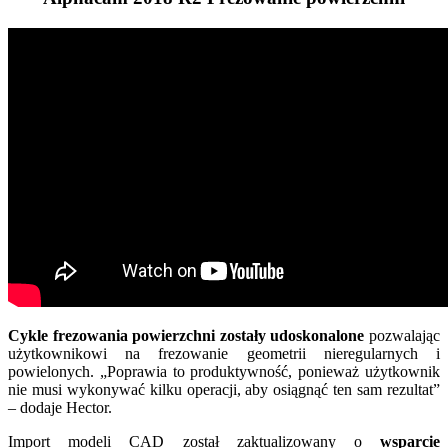
Cykle frezowania powierzchni zostały udoskonalone
pozwalając
użytkownikowi na frezowanie geometrii nieregularnych i
powielonych. „Poprawia to produktywność, ponieważ użytkownik
nie musi wykonywać kilku operacji, aby osiągnąć ten sam rezultat”
– dodaje Hector.
Import modeli CAD został zaktualizowany o
wsparcie