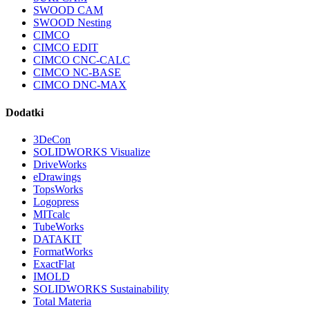
SWOOD CAM
SWOOD Nesting
CIMCO
CIMCO EDIT
CIMCO CNC-CALC
CIMCO NC-BASE
CIMCO DNC-MAX
Dodatki
3DeCon
SOLIDWORKS Visualize
DriveWorks
eDrawings
TopsWorks
Logopress
MITcalc
TubeWorks
DATAKIT
FormatWorks
ExactFlat
IMOLD
SOLIDWORKS Sustainability
Total Materia