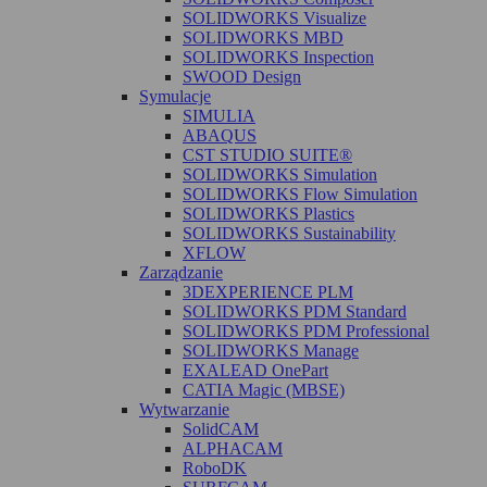
SOLIDWORKS Visualize
SOLIDWORKS MBD
SOLIDWORKS Inspection
SWOOD Design
Symulacje
SIMULIA
ABAQUS
CST STUDIO SUITE®
SOLIDWORKS Simulation
SOLIDWORKS Flow Simulation
SOLIDWORKS Plastics
SOLIDWORKS Sustainability
XFLOW
Zarządzanie
3DEXPERIENCE PLM
SOLIDWORKS PDM Standard
SOLIDWORKS PDM Professional
SOLIDWORKS Manage
EXALEAD OnePart
CATIA Magic (MBSE)
Wytwarzanie
SolidCAM
ALPHACAM
RoboDK