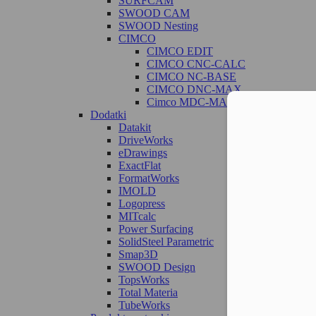
SURFCAM
SWOOD CAM
SWOOD Nesting
CIMCO
CIMCO EDIT
CIMCO CNC-CALC
CIMCO NC-BASE
CIMCO DNC-MAX
Cimco MDC-MAX
Moż
Dodatki
Datakit
DriveWorks
eDrawings
ExactFlat
FormatWorks
IMOLD
Logopress
MITcalc
Power Surfacing
SolidSteel Parametric
Smap3D
SWOOD Design
TopsWorks
Total Materia
TubeWorks