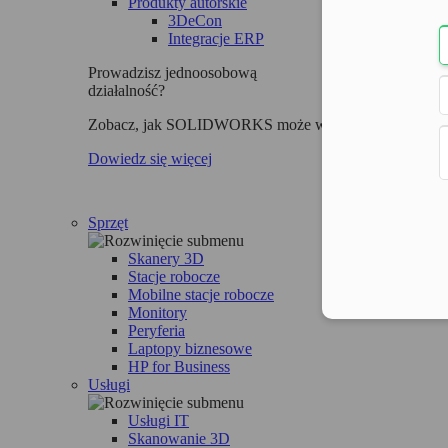
Produkty autorskie
3DeCon
Integracje ERP
Prowadzisz jednoosobową
działalność?
Zobacz, jak SOLIDWORKS może wesprzeć Twoją fir
Dowiedz się więcej
Sprzęt
Skanery 3D
Stacje robocze
Mobilne stacje robocze
Monitory
Peryferia
Laptopy biznesowe
HP for Business
Usługi
Usługi IT
Skanowanie 3D