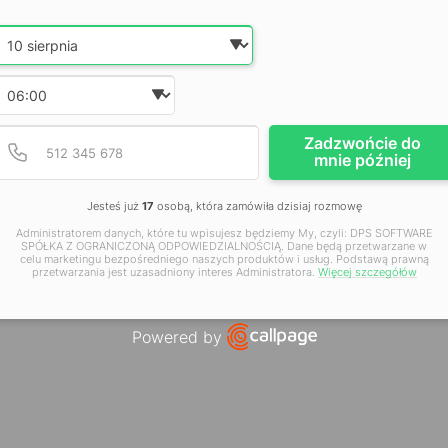
Date and time slection for sch
Wybierz datę
Wybierz godzinę
mę JDG!
Podaj poprawny numer t
Numer telefonu
Zadzwońcie do
mnie później
Jesteś już
17
osobą, która zamówiła dzisiaj rozmowę
Administratorem danych, które tu wpisujesz będziemy My, czyli: DPS SOFTWARE
SPÓŁKA Z OGRANICZONĄ ODPOWIEDZIALNOŚCIĄ. Dane będą przetwarzane w
celu marketingu bezpośredniego naszych produktów i usług. Podstawą prawną
przetwarzania jest uzasadniony interes Administratora.
Więcej szczegółów
Powered by
Open link in new window