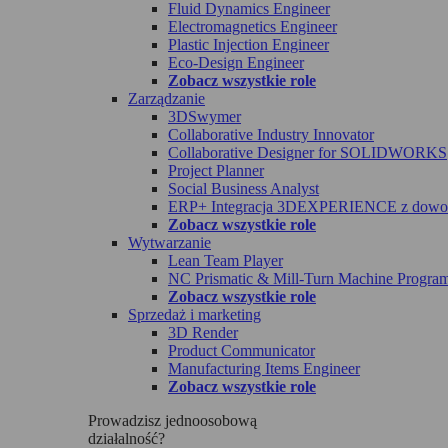
Fluid Dynamics Engineer
Electromagnetics Engineer
Plastic Injection Engineer
Eco-Design Engineer
Zobacz wszystkie role
Zarządzanie
3DSwymer
Collaborative Industry Innovator
Collaborative Designer for SOLIDWORKS
Project Planner
Social Business Analyst
ERP+ Integracja 3DEXPERIENCE z dowo
Zobacz wszystkie role
Wytwarzanie
Lean Team Player
NC Prismatic & Mill-Turn Machine Progra
Zobacz wszystkie role
Sprzedaż i marketing
3D Render
Product Communicator
Manufacturing Items Engineer
Zobacz wszystkie role
Prowadzisz jednoosobową
działalność?