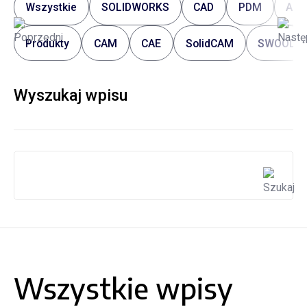
Wszystkie
SOLIDWORKS
CAD
PDM
AL
Produkty
CAM
CAE
SolidCAM
SWOOD
Wyszukaj wpisu
Wszystkie wpisy