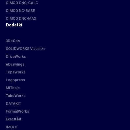
CIMCO CNC-CALC
CIMCO NC-BASE
CIMCO DNC-MAX
Dodatki
3DeCon
SOLIDWORKS Visualize
DriveWorks
eDrawings
TopsWorks
Logopress
MITcalc
TubeWorks
DATAKIT
FormatWorks
ExactFlat
IMOLD