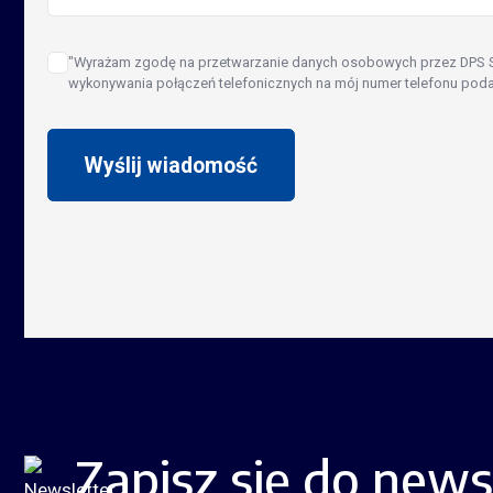
"Wyrażam zgodę na przetwarzanie danych osobowych przez DPS Sof
wykonywania połączeń telefonicznych na mój numer telefonu pod
Wyślij wiadomość
Zapisz się do news