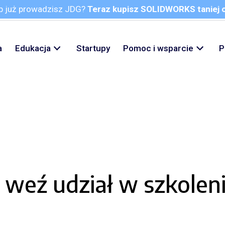
ub już prowadzisz JDG?
Teraz kupisz SOLIDWORKS taniej 
a
Edukacja
Startupy
Pomoc i wsparcie
P
- weź udział w szkolen