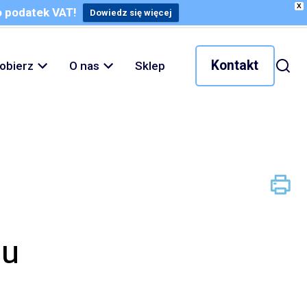
X
o podatek VAT!
Dowiedz się więcej
Kontakt
obierz
O nas
Sklep
iu