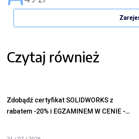
Zarejes
Czytaj również
Zdobądź certyfikat SOLIDWORKS z
rabatem -20% i EGZAMINEM W CENIE -
kurs CSWA lub CSWP
21 / 07 / 2026