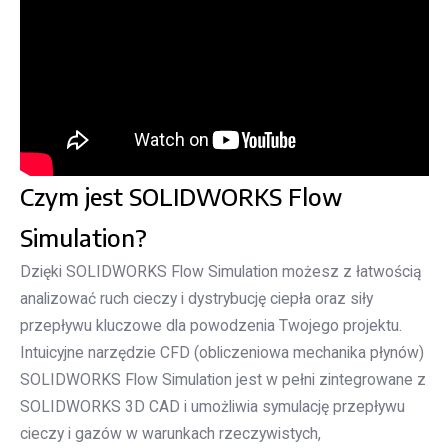
Czym jest SOLIDWORKS Flow
Simulation?
Dzięki SOLIDWORKS Flow Simulation możesz z łatwością
analizować ruch cieczy i dystrybucję ciepła oraz siły
przepływu kluczowe dla powodzenia Twojego projektu.
Intuicyjne narzędzie CFD (obliczeniowa mechanika płynów)
SOLIDWORKS Flow Simulation jest w pełni zintegrowane z
SOLIDWORKS 3D CAD i umożliwia symulację przepływu
cieczy i gazów w warunkach rzeczywistych,