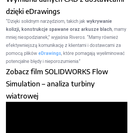
dzięki eDrawings
“Dzięki solidnym narzędziom, takich jak
wykrywanie
kolizji, konstrukcje spawane oraz arkusze blach
, mamy
mniej niespodzianek,” wyjaśnia Riveros. “Mamy również
efektywniejszą komunikację z klientami i dostawcami za
pomocą plików
eDrawings
, które pomagają wyeliminować
potencjalne błędy i nieporozumienia.”
Zobacz film SOLIDWORKS Flow
Simulation – analiza turbiny
wiatrowej