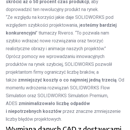
skrócić aż o 50 procent czas produkcji
, aby
doprowadzić ten rewolucyjny produkt na rynek.
“Ze względu na korzyści jakie daje SOLIDWORKS pod
względem szybkości projektowania, j
esteśmy bardziej
konkurencyjni
” tłumaczy Riveros. “To pozwala nam
szybko wdrażać nowe rozwiązania oraz tworzyć
realistyczne obrazy i animacje naszych projektów.”
Oprócz pomocy we wprowadzaniu innowacyjnych
produktów na rynek szybciej, SOLIDWORKS pozwolił
projektantom firmy ograniczyć liczbę braków, a
także
zmniejszyć koszty o co najmniej jedną trzecią
. Od
momentu wdrożenia rozwiązań SOLIDWORKS Flow
Simulation oraz SOLIDWORKS Simulation Premium,
ADES
zminimalizowało liczbę odpadów
i niepotrzebnych kosztów
przez znaczne zmniejszenie
liczby błędów projektowych.
Wymiana danych CAD z dostawcami