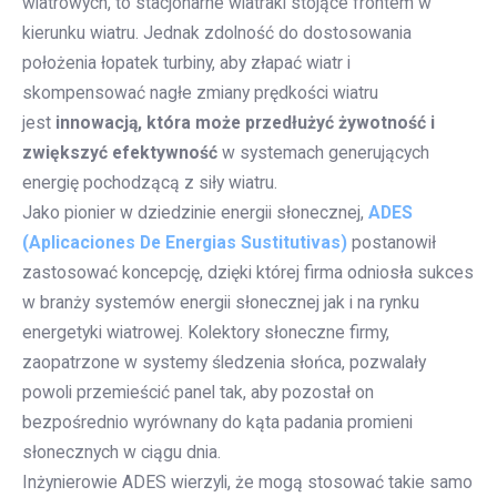
wiatrowych, to stacjonarne wiatraki stojące frontem w
kierunku wiatru. Jednak zdolność do dostosowania
położenia łopatek turbiny, aby złapać wiatr i
skompensować nagłe zmiany prędkości wiatru
jest
innowacją, która może przedłużyć żywotność i
zwiększyć efektywność
w systemach generujących
energię pochodzącą z siły wiatru.
Jako pionier w dziedzinie energii słonecznej,
ADES
(Aplicaciones De Energias Sustitutivas)
postanowił
zastosować koncepcję, dzięki której firma odniosła sukces
w branży systemów energii słonecznej jak i na rynku
energetyki wiatrowej. Kolektory słoneczne firmy,
zaopatrzone w systemy śledzenia słońca, pozwalały
powoli przemieścić panel tak, aby pozostał on
bezpośrednio wyrównany do kąta padania promieni
słonecznych w ciągu dnia.
Inżynierowie ADES wierzyli, że mogą stosować takie samo